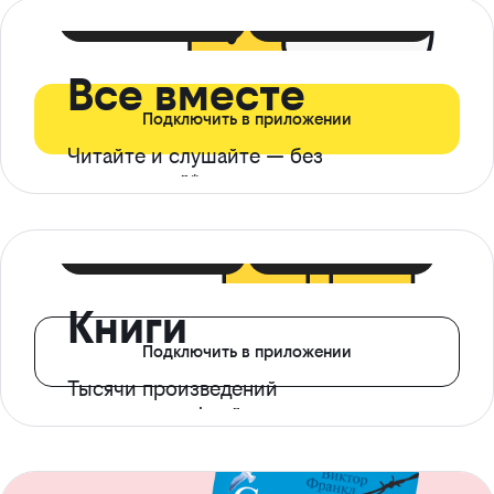
399 ₽ в мес
21 ₽ в день
Все вместе
Подключить в приложении
Читайте и слушайте — без
ограничений*
299 ₽ в мес
14 ₽ в день
Книги
Подключить в приложении
Тысячи произведений
с доступом офлайн