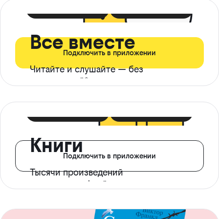
399 ₽ в мес
21 ₽ в день
Все вместе
Подключить в приложении
Читайте и слушайте — без
ограничений*
299 ₽ в мес
14 ₽ в день
Книги
Подключить в приложении
Тысячи произведений
с доступом офлайн