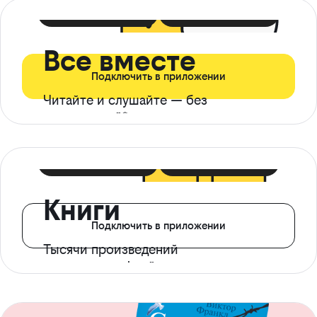
399 ₽ в мес
21 ₽ в день
Все вместе
Подключить в приложении
Читайте и слушайте — без
ограничений*
299 ₽ в мес
14 ₽ в день
Книги
Подключить в приложении
Тысячи произведений
с доступом офлайн