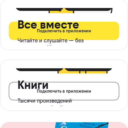
399 ₽ в мес
21 ₽ в день
Все вместе
Подключить в приложении
Читайте и слушайте — без
ограничений*
299 ₽ в мес
14 ₽ в день
Книги
Подключить в приложении
Тысячи произведений
с доступом офлайн