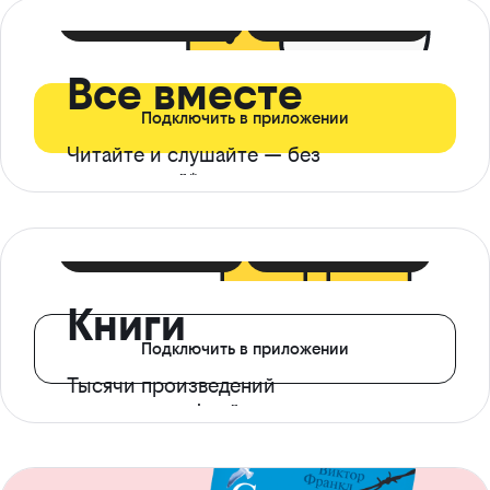
399 ₽ в мес
21 ₽ в день
Все вместе
Подключить в приложении
Читайте и слушайте — без
ограничений*
299 ₽ в мес
14 ₽ в день
Книги
Подключить в приложении
Тысячи произведений
с доступом офлайн