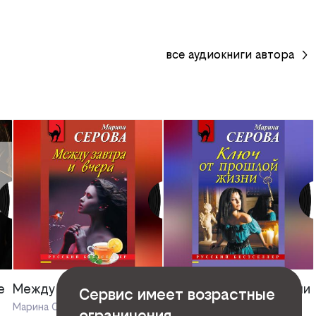
все
аудиокниги
автора
е
Между завтра и вчера
Ключ от прошлой жизни
Сервис имеет возрастные
Марина Серова
Марина Серова
ограничения