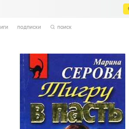
иги
подписки
поиск