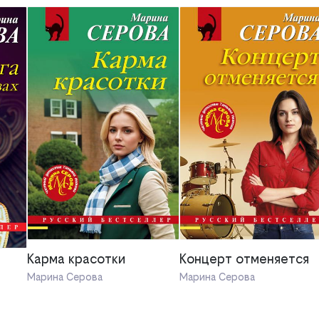
Карма красотки
Концерт отменяется
Марина Серова
Марина Серова