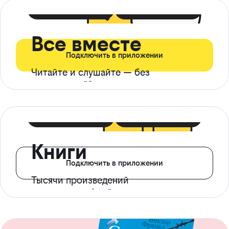
399 ₽ в мес
21 ₽ в день
Все вместе
Подключить в приложении
Читайте и слушайте — без
ограничений*
299 ₽ в мес
14 ₽ в день
Книги
Подключить в приложении
Тысячи произведений
с доступом офлайн