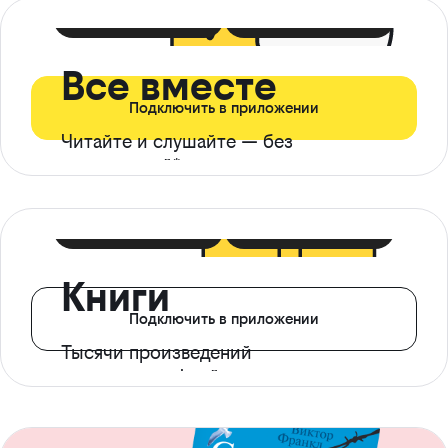
399 ₽ в мес
21 ₽ в день
Все вместе
Подключить в приложении
Читайте и слушайте — без
ограничений*
299 ₽ в мес
14 ₽ в день
Книги
Подключить в приложении
Тысячи произведений
с доступом офлайн