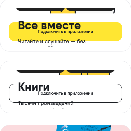
399 ₽ в мес
21 ₽ в день
Все вместе
Подключить в приложении
Читайте и слушайте — без
ограничений*
299 ₽ в мес
14 ₽ в день
Книги
Подключить в приложении
Тысячи произведений
с доступом офлайн