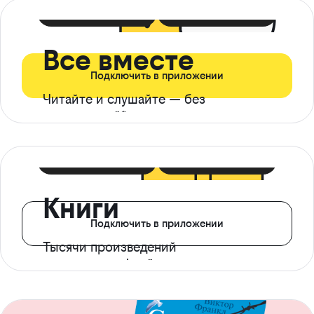
399 ₽ в мес
21 ₽ в день
Все вместе
Подключить в приложении
Читайте и слушайте — без
ограничений*
299 ₽ в мес
14 ₽ в день
Книги
Подключить в приложении
Тысячи произведений
с доступом офлайн