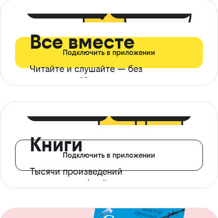
399 ₽ в мес
21 ₽ в день
Все вместе
Подключить в приложении
Читайте и слушайте — без
ограничений*
299 ₽ в мес
14 ₽ в день
Книги
Подключить в приложении
Тысячи произведений
с доступом офлайн