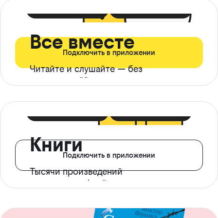
399 ₽ в мес
21 ₽ в день
Все вместе
Подключить в приложении
Читайте и слушайте — без
ограничений*
299 ₽ в мес
14 ₽ в день
Книги
Подключить в приложении
Тысячи произведений
с доступом офлайн