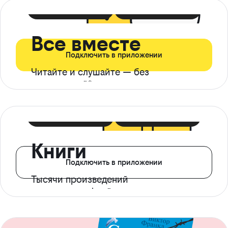
399 ₽ в мес
21 ₽ в день
Все вместе
Подключить в приложении
Читайте и слушайте — без
ограничений*
299 ₽ в мес
14 ₽ в день
Книги
Подключить в приложении
Тысячи произведений
с доступом офлайн