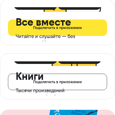
399 ₽ в мес
21 ₽ в день
Все вместе
Подключить в приложении
Читайте и слушайте — без
ограничений*
299 ₽ в мес
14 ₽ в день
Книги
Подключить в приложении
Тысячи произведений
с доступом офлайн