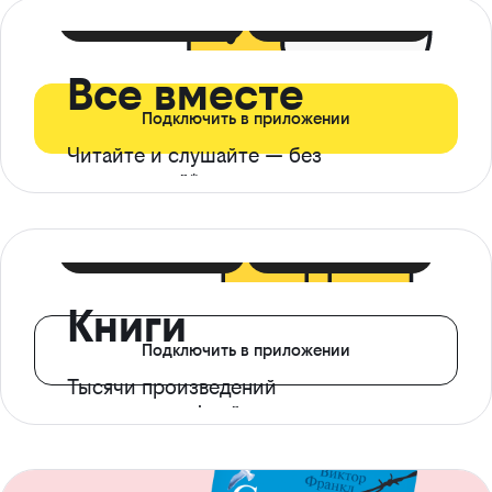
399 ₽ в мес
21 ₽ в день
Все вместе
Подключить в приложении
Читайте и слушайте — без
ограничений*
299 ₽ в мес
14 ₽ в день
Книги
Подключить в приложении
Тысячи произведений
с доступом офлайн