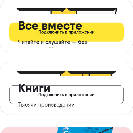
399 ₽ в мес
21 ₽ в день
Все вместе
Подключить в приложении
Читайте и слушайте — без
ограничений*
299 ₽ в мес
14 ₽ в день
Книги
Подключить в приложении
Тысячи произведений
с доступом офлайн