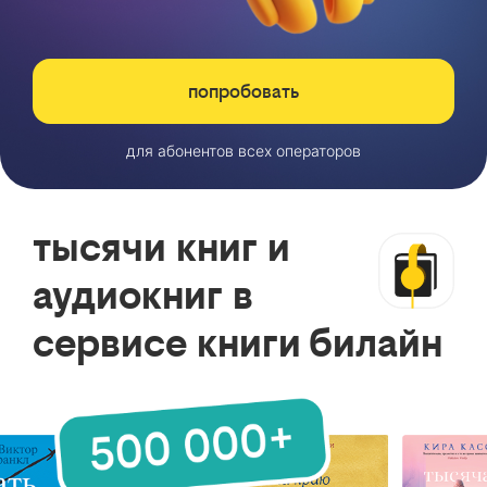
попробовать
для абонентов всех операторов
тысячи книг и
аудиокниг в
сервисе книги билайн