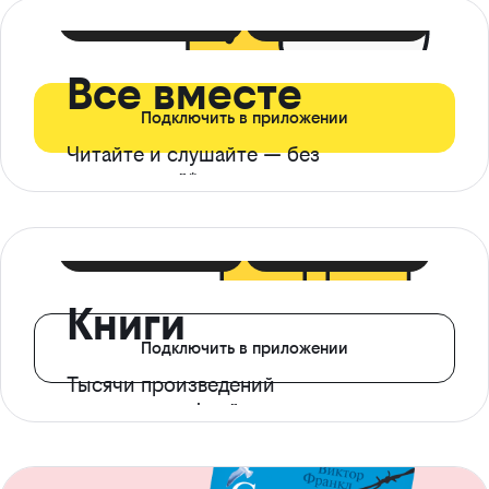
399 ₽ в мес
21 ₽ в день
Все вместе
Подключить в приложении
Читайте и слушайте — без
ограничений*
299 ₽ в мес
14 ₽ в день
Книги
Подключить в приложении
Тысячи произведений
с доступом офлайн