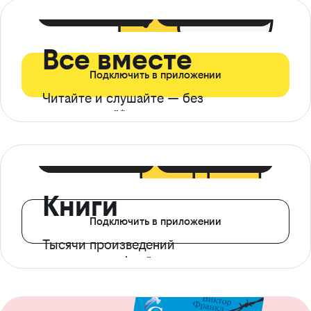
399 ₽ в мес
21 ₽ в день
Все вместе
Подключить в приложении
Читайте и слушайте — без
ограничений*
299 ₽ в мес
14 ₽ в день
Книги
Подключить в приложении
Тысячи произведений
с доступом офлайн