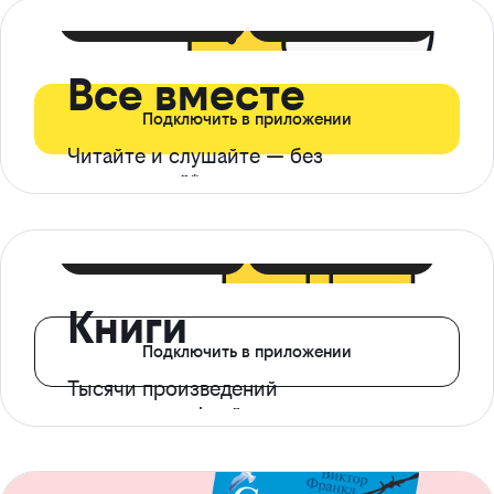
399 ₽ в мес
21 ₽ в день
Все вместе
Подключить в приложении
Читайте и слушайте — без
ограничений*
299 ₽ в мес
14 ₽ в день
Книги
Подключить в приложении
Тысячи произведений
с доступом офлайн