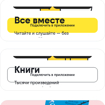
399 ₽ в мес
21 ₽ в день
Все вместе
Подключить в приложении
Читайте и слушайте — без
ограничений*
299 ₽ в мес
14 ₽ в день
Книги
Подключить в приложении
Тысячи произведений
с доступом офлайн