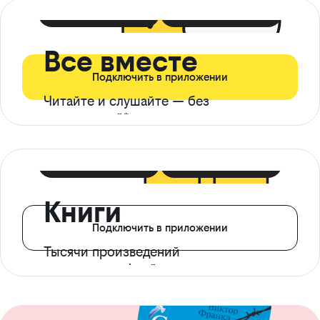
399 ₽ в мес
21 ₽ в день
Все вместе
Подключить в приложении
Читайте и слушайте — без
ограничений*
299 ₽ в мес
14 ₽ в день
Книги
Подключить в приложении
Тысячи произведений
с доступом офлайн