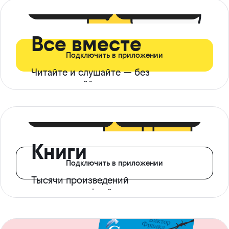
399 ₽ в мес
21 ₽ в день
Все вместе
Подключить в приложении
Читайте и слушайте — без
ограничений*
299 ₽ в мес
14 ₽ в день
Книги
Подключить в приложении
Тысячи произведений
с доступом офлайн