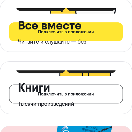
399 ₽ в мес
21 ₽ в день
Все вместе
Подключить в приложении
Читайте и слушайте — без
ограничений*
299 ₽ в мес
14 ₽ в день
Книги
Подключить в приложении
Тысячи произведений
с доступом офлайн