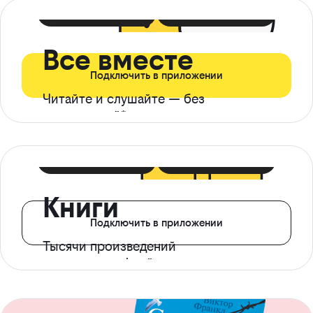
399 ₽ в мес
21 ₽ в день
Все вместе
Подключить в приложении
Читайте и слушайте — без
ограничений*
299 ₽ в мес
14 ₽ в день
Книги
Подключить в приложении
Тысячи произведений
с доступом офлайн