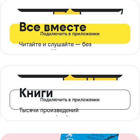
399 ₽ в мес
21 ₽ в день
Все вместе
Подключить в приложении
Читайте и слушайте — без
ограничений*
299 ₽ в мес
14 ₽ в день
Книги
Подключить в приложении
Тысячи произведений
с доступом офлайн