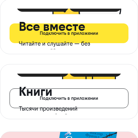
399 ₽ в мес
21 ₽ в день
Все вместе
Подключить в приложении
Читайте и слушайте — без
ограничений*
299 ₽ в мес
14 ₽ в день
Книги
Подключить в приложении
Тысячи произведений
с доступом офлайн