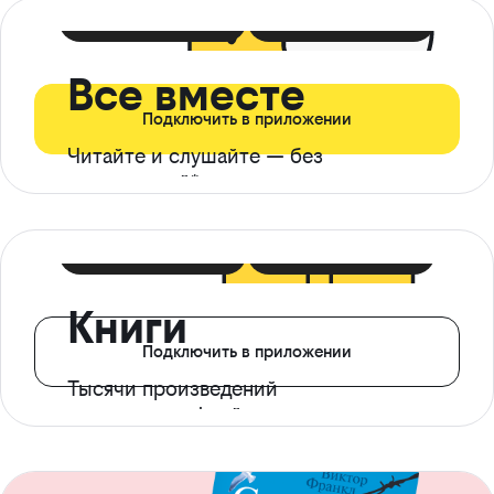
399 ₽ в мес
21 ₽ в день
Все вместе
Подключить в приложении
Читайте и слушайте — без
ограничений*
299 ₽ в мес
14 ₽ в день
Книги
Подключить в приложении
Тысячи произведений
с доступом офлайн