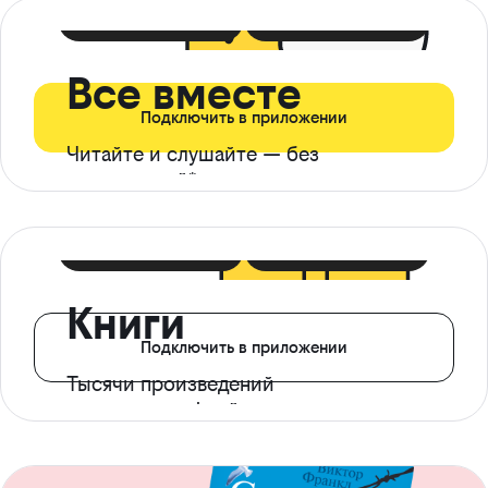
399 ₽ в мес
21 ₽ в день
Все вместе
Подключить в приложении
Читайте и слушайте — без
ограничений*
299 ₽ в мес
14 ₽ в день
Книги
Подключить в приложении
Тысячи произведений
с доступом офлайн