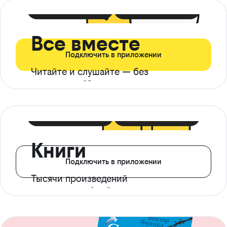
399 ₽ в мес
21 ₽ в день
Все вместе
Подключить в приложении
Читайте и слушайте — без
ограничений*
299 ₽ в мес
14 ₽ в день
Книги
Подключить в приложении
Тысячи произведений
с доступом офлайн