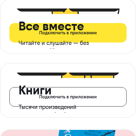
399 ₽ в мес
21 ₽ в день
Все вместе
Подключить в приложении
Читайте и слушайте — без
ограничений*
299 ₽ в мес
14 ₽ в день
Книги
Подключить в приложении
Тысячи произведений
с доступом офлайн