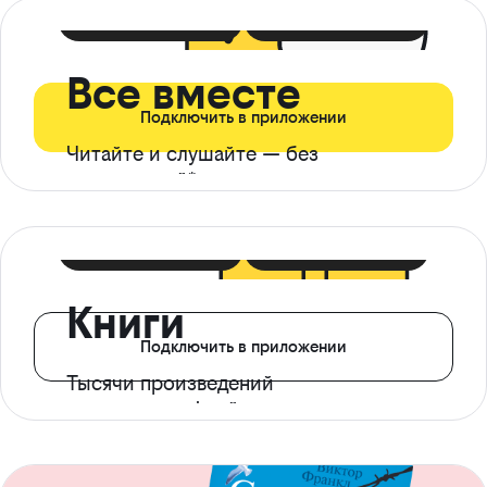
399 ₽ в мес
21 ₽ в день
Все вместе
Подключить в приложении
Читайте и слушайте — без
ограничений*
299 ₽ в мес
14 ₽ в день
Книги
Подключить в приложении
Тысячи произведений
с доступом офлайн