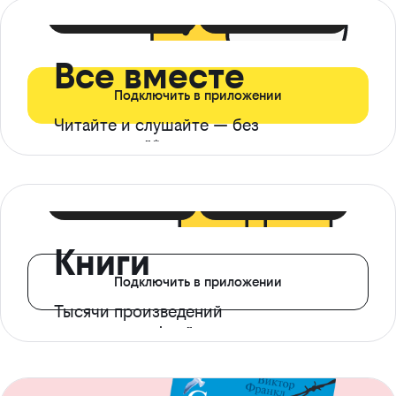
399 ₽ в мес
21 ₽ в день
Все вместе
Подключить в приложении
Читайте и слушайте — без
ограничений*
299 ₽ в мес
14 ₽ в день
Книги
Подключить в приложении
Тысячи произведений
с доступом офлайн