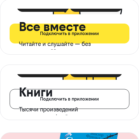
399 ₽ в мес
21 ₽ в день
Все вместе
Подключить в приложении
Читайте и слушайте — без
ограничений*
299 ₽ в мес
14 ₽ в день
Книги
Подключить в приложении
Тысячи произведений
с доступом офлайн