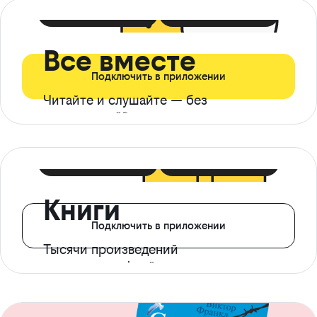
399 ₽ в мес
21 ₽ в день
Все вместе
Подключить в приложении
Читайте и слушайте — без
ограничений*
299 ₽ в мес
14 ₽ в день
Книги
Подключить в приложении
Тысячи произведений
с доступом офлайн