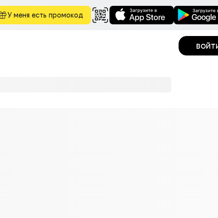
У меня есть промокод
войт