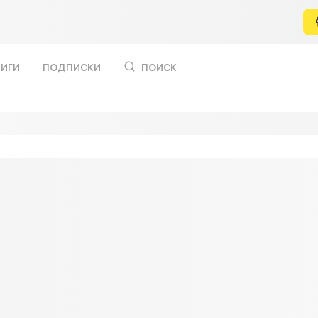
иги
подписки
поиск