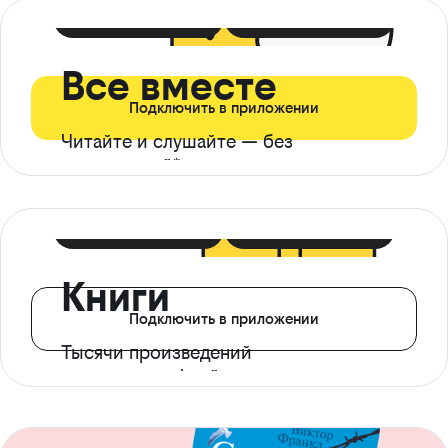
399 ₽ в мес
21 ₽ в день
Все вместе
Подключить в приложении
Читайте и слушайте — без
ограничений*
299 ₽ в мес
14 ₽ в день
Книги
Подключить в приложении
Тысячи произведений
с доступом офлайн