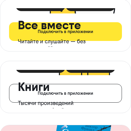
399 ₽ в мес
21 ₽ в день
Все вместе
Подключить в приложении
Читайте и слушайте — без
ограничений*
299 ₽ в мес
14 ₽ в день
Книги
Подключить в приложении
Тысячи произведений
с доступом офлайн