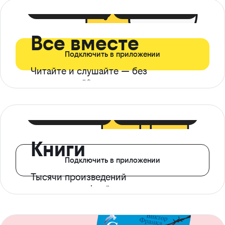
399 ₽ в мес
21 ₽ в день
Все вместе
Подключить в приложении
Читайте и слушайте — без
ограничений*
299 ₽ в мес
14 ₽ в день
Книги
Подключить в приложении
Тысячи произведений
с доступом офлайн