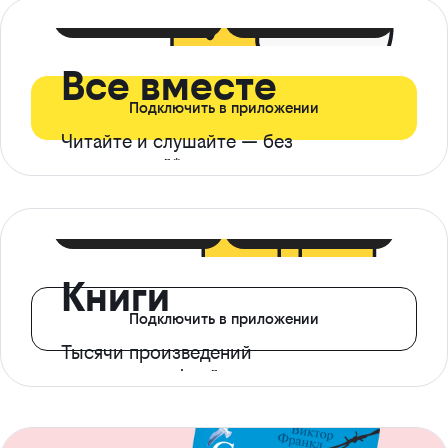
399 ₽ в мес
21 ₽ в день
Все вместе
Подключить в приложении
Читайте и слушайте — без
ограничений*
299 ₽ в мес
14 ₽ в день
Книги
Подключить в приложении
Тысячи произведений
с доступом офлайн