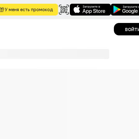
У меня есть промокод
войт