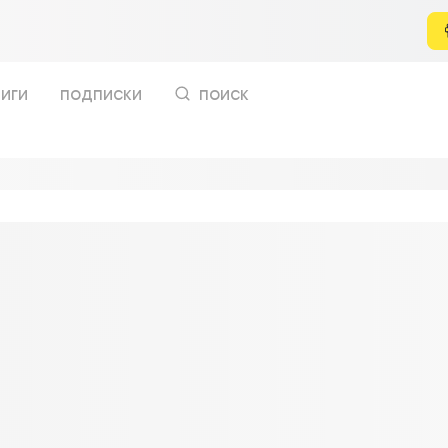
иги
подписки
поиск