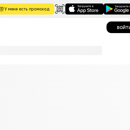
У меня есть промокод
войт