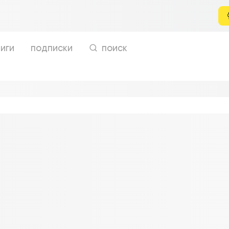
иги
подписки
поиск