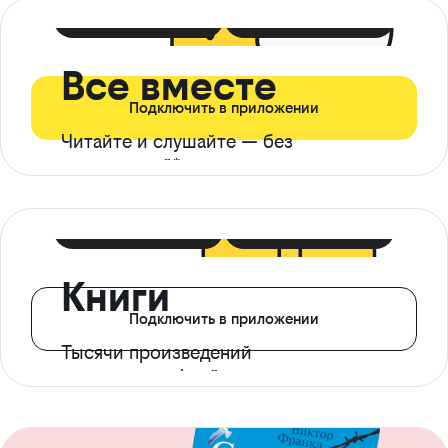
399 ₽ в мес
21 ₽ в день
Все вместе
Подключить в приложении
Читайте и слушайте — без
ограничений*
299 ₽ в мес
14 ₽ в день
Книги
Подключить в приложении
Тысячи произведений
с доступом офлайн