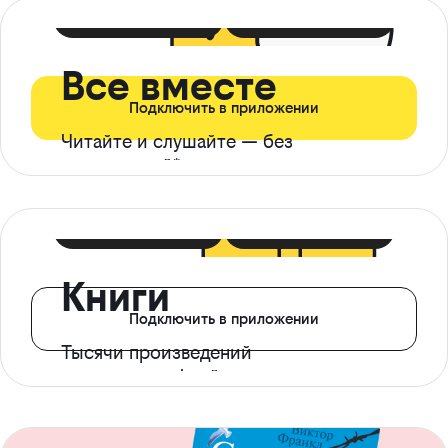
399 ₽ в мес
21 ₽ в день
Все вместе
Подключить в приложении
Читайте и слушайте — без
ограничений*
299 ₽ в мес
14 ₽ в день
Книги
Подключить в приложении
Тысячи произведений
с доступом офлайн