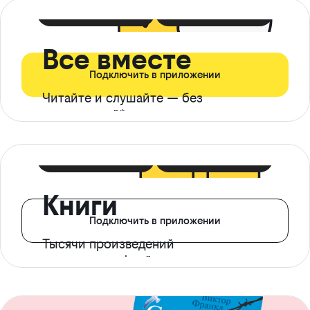
399 ₽ в мес
21 ₽ в день
Все вместе
Подключить в приложении
Читайте и слушайте — без
ограничений*
299 ₽ в мес
14 ₽ в день
Книги
Подключить в приложении
Тысячи произведений
с доступом офлайн