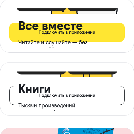
399 ₽ в мес
21 ₽ в день
Все вместе
Подключить в приложении
Читайте и слушайте — без
ограничений*
299 ₽ в мес
14 ₽ в день
Книги
Подключить в приложении
Тысячи произведений
с доступом офлайн