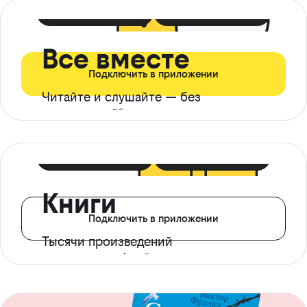
399 ₽ в мес
21 ₽ в день
Все вместе
Подключить в приложении
Читайте и слушайте — без
ограничений*
299 ₽ в мес
14 ₽ в день
Книги
Подключить в приложении
Тысячи произведений
с доступом офлайн