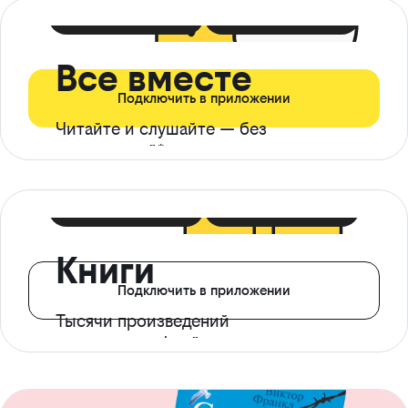
399 ₽ в мес
21 ₽ в день
Все вместе
Подключить в приложении
Читайте и слушайте — без
ограничений*
299 ₽ в мес
14 ₽ в день
Книги
Подключить в приложении
Тысячи произведений
с доступом офлайн