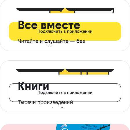
399 ₽ в мес
21 ₽ в день
Все вместе
Подключить в приложении
Читайте и слушайте — без
ограничений*
299 ₽ в мес
14 ₽ в день
Книги
Подключить в приложении
Тысячи произведений
с доступом офлайн