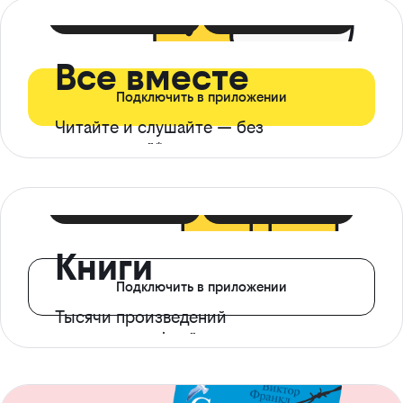
399 ₽ в мес
21 ₽ в день
Все вместе
Подключить в приложении
Читайте и слушайте — без
ограничений*
299 ₽ в мес
14 ₽ в день
Книги
Подключить в приложении
Тысячи произведений
с доступом офлайн