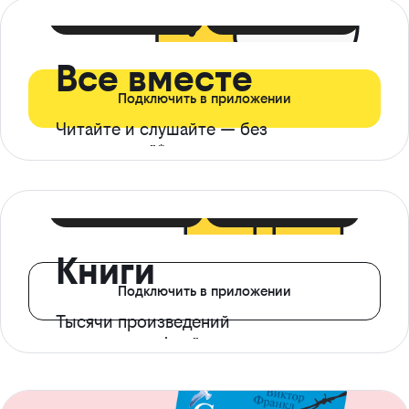
399 ₽ в мес
21 ₽ в день
Все вместе
Подключить в приложении
Читайте и слушайте — без
ограничений*
299 ₽ в мес
14 ₽ в день
Книги
Подключить в приложении
Тысячи произведений
с доступом офлайн